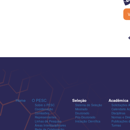
V
Home
O PESC
Seleção
Acadêmica
Sobre o PESC
Sistema de Seleção
Solicitações 
Coordenação
Mestrado
Calendário A
Comissões
Doutorado
Disciplinas
Representantes
Pós-Doutorado
Normas e Dire
Linhas de Pesquisa
Iniciação Científica
Publicações
Áreas Interdisciplinares
Turmas
Rede de Colaboração