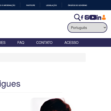
O À INFORMAÇÃO
PARTICIPE
LEGISLAÇÃO
ÓRGÃOS DO GOVERNO
UES
FAQ
CONTATO
ACESSO
igues