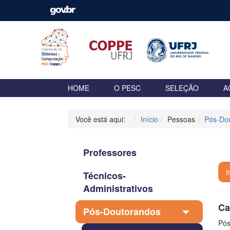
HOME
O PESC
SELEÇÃO
A
Você está aqui:
Início
Pessoas
Pós-Do
Professores
C
I
Técnicos-
Administrativos
Ca
Pós-Doutorandos
Pós