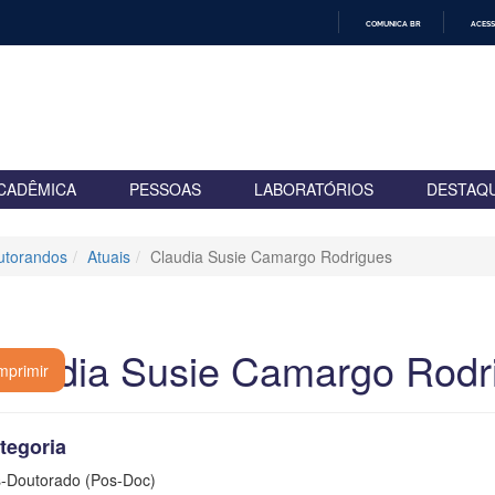
COMUNICA BR
ACESS
IR
PARA
O
CONTEÚDO
CADÊMICA
PESSOAS
LABORATÓRIOS
DESTAQ
utorandos
Atuais
Claudia Susie Camargo Rodrigues
laudia Susie Camargo Rodr
mprimir
tegoria
-Doutorado (Pos-Doc)