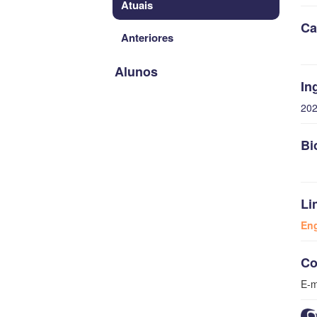
Atuais
Ca
Anteriores
Alunos
In
20
Bi
Li
Eng
Co
E-m