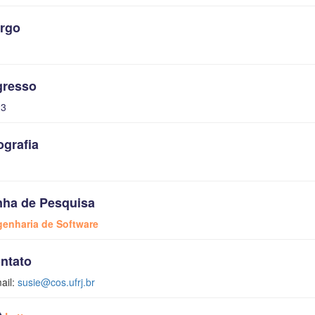
rgo
gresso
23
ografia
nha de Pesquisa
enharia de Software
ntato
ail:
susie@cos.ufrj.br