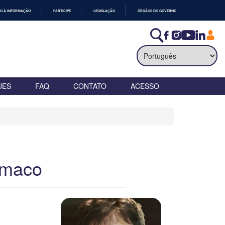
O À INFORMAÇÃO
PARTICIPE
LEGISLAÇÃO
ÓRGÃOS DO GOVERNO
UES
FAQ
CONTATO
ACESSO
ímaco