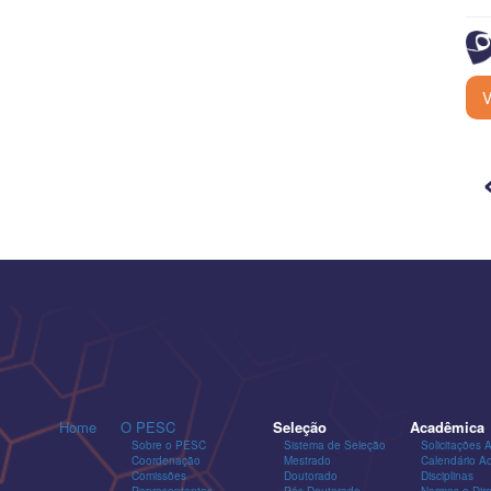
V
Home
O PESC
Seleção
Acadêmica
Sobre o PESC
Sistema de Seleção
Solicitações 
Coordenação
Mestrado
Calendário A
Comissões
Doutorado
Disciplinas
Representantes
Pós-Doutorado
Normas e Dire