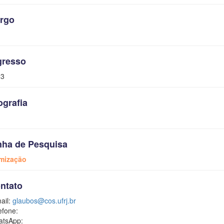
rgo
gresso
23
ografia
nha de Pesquisa
mização
ntato
ail:
glaubos@cos.ufrj.br
efone:
tsApp: