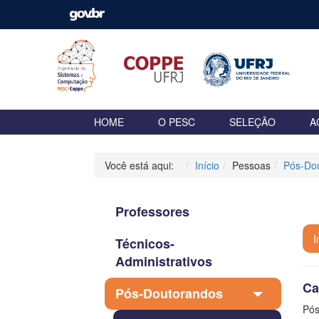
HOME
O PESC
SELEÇÃO
A
Você está aqui:
Início
Pessoas
Pós-Do
Professores
F
I
Técnicos-
Administrativos
Ca
Pós-Doutorandos
Pós