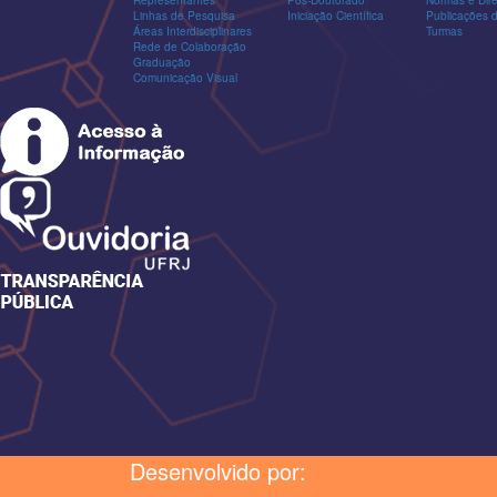
Linhas de Pesquisa
Iniciação Científica
Publicações
Áreas Interdisciplinares
Turmas
Rede de Colaboração
Graduação
Comunicação Visual
Desenvolvido por: