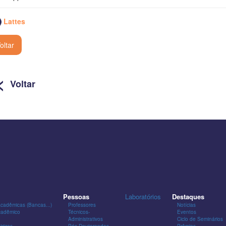
Lattes
oltar
<
Voltar
Pessoas
Laboratórios
Destaques
Acadêmicas (Bancas...)
Professores
Notícias
cadêmico
Técnicos-
Eventos
Administrativos
Ciclo de Seminários
trizes
Pós-Doutorandos
Prêmios