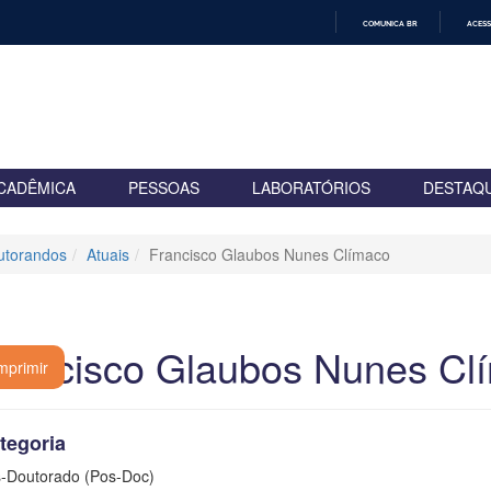
COMUNICA BR
ACESS
IR
PARA
O
CONTEÚDO
CADÊMICA
PESSOAS
LABORATÓRIOS
DESTAQ
utorandos
Atuais
Francisco Glaubos Nunes Clímaco
rancisco Glaubos Nunes Cl
mprimir
tegoria
-Doutorado (Pos-Doc)