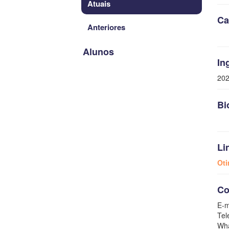
Atuais
Ca
Anteriores
Alunos
In
20
Bi
Li
Oti
Co
E-m
Tel
Wha