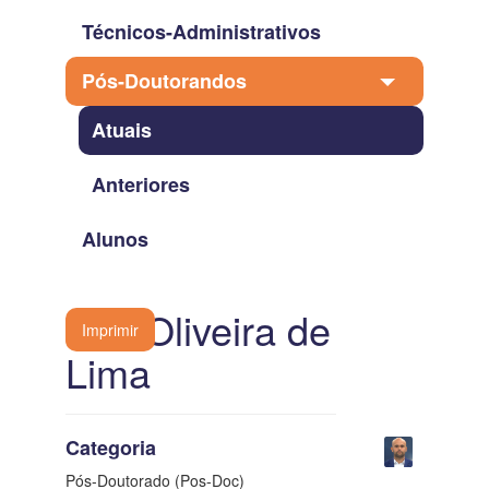
Técnicos-Administrativos
Pós-Doutorandos
Atuais
Anteriores
Alunos
Yuri Oliveira de
Imprimir
Lima
Categoria
Pós-Doutorado (Pos-Doc)