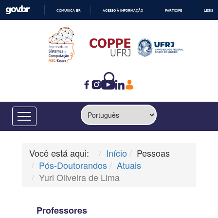
COMUNICA BR
ACESSO À INFORMAÇÃO
PARTICIPE
LEGISL
IR
PARA
O
CONTEÚDO
Você está aqui:
Início
Pessoas
Pós-Doutorandos
Atuais
Yuri Oliveira de Lima
Professores