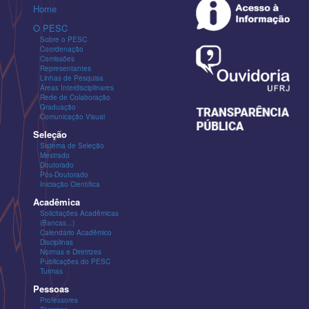
Home
O PESC
Sobre o PESC
Coordenação
Comissões
Representantes
Linhas de Pesquisa
Áreas Interdisciplinares
Rede de Colaboração
Graduação
Comunicação Visual
Seleção
Sistema de Seleção
Mestrado
Doutorado
Pós-Doutorado
Iniciação Científica
Acadêmica
Solicitações Acadêmicas
(Bancas...)
Calendário Acadêmico
Disciplinas
Normas e Diretrizes
Publicações do PESC
Turmas
Pessoas
Professores