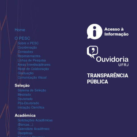
Home
O PESC
Sobre o PESC
Coordenação
Comissões
Representantes
Linhas de Pesquisa
Áreas Interdisciplinares
Rede de Colaboração
Graduação
Comunicação Visual
Seleção
Sistema de Seleção
Mestrado
Doutorado
Pós-Doutorado
Iniciação Científica
Acadêmica
Solicitações Acadêmicas
(Bancas...)
Calendário Acadêmico
Disciplinas