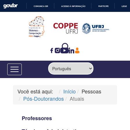
COMUNICA BR
ACESSO À INFORMAÇÃO
PARTICIPE
LEGISL
IR
PARA
O
CONTEÚDO
Você está aqui:
Início
Pessoas
Pós-Doutorandos
Atuais
Professores