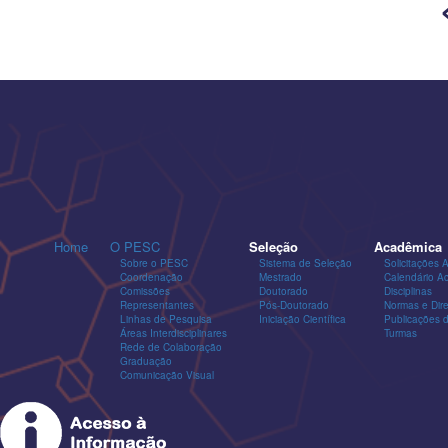
Home
O PESC
Seleção
Acadêmica
Sobre o PESC
Sistema de Seleção
Solicitações 
Coordenação
Mestrado
Calendário A
Comissões
Doutorado
Disciplinas
Representantes
Pós-Doutorado
Normas e Dire
Linhas de Pesquisa
Iniciação Científica
Publicações
Áreas Interdisciplinares
Turmas
Rede de Colaboração
Graduação
Comunicação Visual