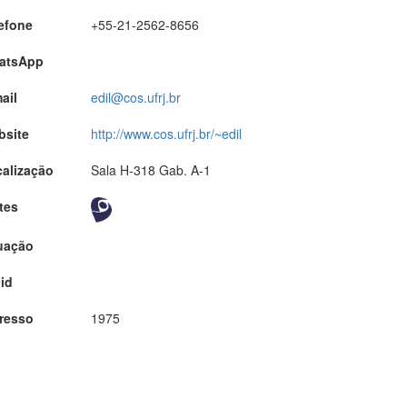
efone
+55-21-2562-8656
atsApp
ail
edil@cos.ufrj.br
bsite
http://www.cos.ufrj.br/~edil
alização
Sala H-318 Gab. A-1
tes
uação
id
resso
1975