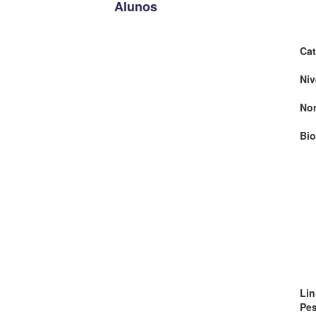
Alunos
Cat
Nív
No
Bio
Lin
Pe