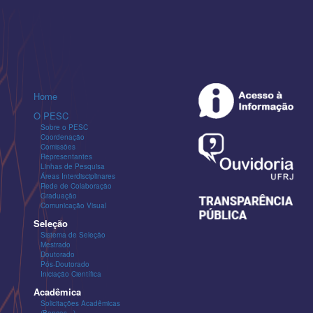
Home
O PESC
Sobre o PESC
Coordenação
Comissões
Representantes
Linhas de Pesquisa
Áreas Interdisciplinares
Rede de Colaboração
Graduação
Comunicação Visual
Seleção
Sistema de Seleção
Mestrado
Doutorado
Pós-Doutorado
Iniciação Científica
Acadêmica
Solicitações Acadêmicas