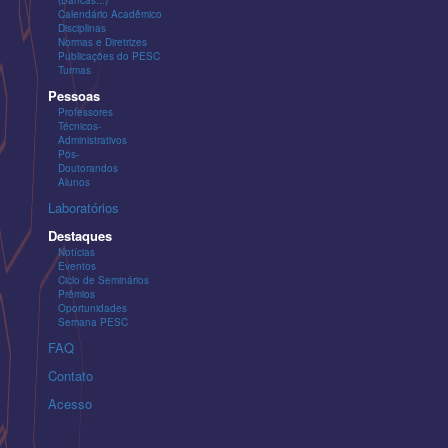
(Bancas...)
Calendário Acadêmico
Disciplinas
Normas e Diretrizes
Publicações do PESC
Turmas
Pessoas
Professores
Técnicos-
Administrativos
Pós-
Doutorandos
Alunos
Laboratórios
Destaques
Notícias
Eventos
Ciclo de Seminários
Prêmios
Oportunidades
Semana PESC
FAQ
Contato
Acesso