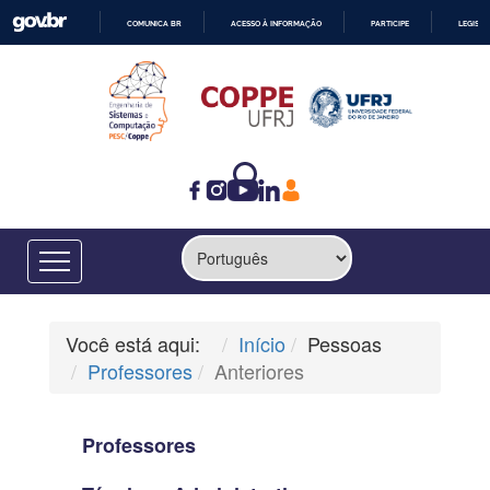
COMUNICA BR
ACESSO À INFORMAÇÃO
PARTICIPE
LEGISL
IR
PARA
O
CONTEÚDO
Você está aqui:
Início
Pessoas
Professores
Anteriores
Professores