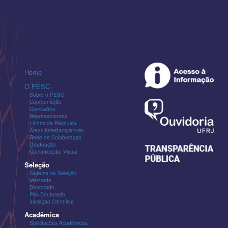
Home
O PESC
Sobre o PESC
Coordenação
Comissões
Representantes
Linhas de Pesquisa
Áreas Interdisciplinares
Rede de Colaboração
Graduação
Comunicação Visual
Seleção
Sistema de Seleção
Mestrado
Doutorado
Pós-Doutorado
Iniciação Científica
Acadêmica
Solicitações Acadêmicas