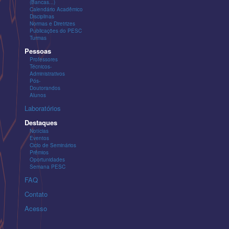
(Bancas...)
Calendário Acadêmico
Disciplinas
Normas e Diretrizes
Publicações do PESC
Turmas
Pessoas
Professores
Técnicos-
Administrativos
Pós-
Doutorandos
Alunos
Laboratórios
Destaques
Notícias
Eventos
Ciclo de Seminários
Prêmios
Oportunidades
Semana PESC
FAQ
Contato
Acesso