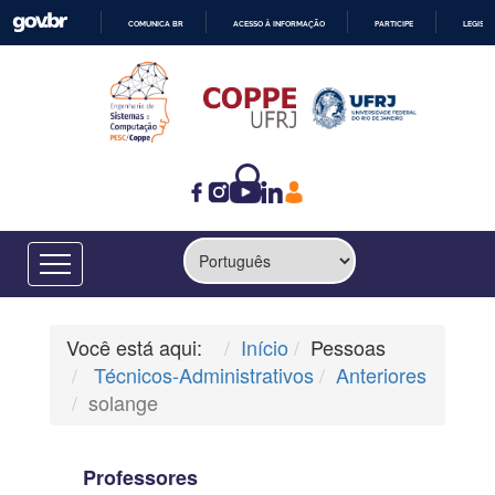
COMUNICA BR
ACESSO À INFORMAÇÃO
PARTICIPE
LEGISL
IR
PARA
O
CONTEÚDO
Você está aqui:
Início
Pessoas
Técnicos-Administrativos
Anteriores
solange
Professores