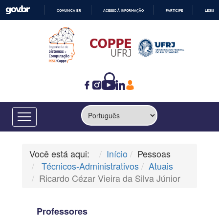
COMUNICA BR
ACESSO À INFORMAÇÃO
PARTICIPE
LEGISL
IR
PARA
O
CONTEÚDO
Você está aqui:
Início
Pessoas
Técnicos-Administrativos
Atuais
Ricardo Cézar Vieira da Silva Júnior
Professores