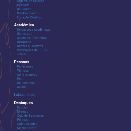
Sistema de Seleção
Mestrado
Doutorado
Pós-Doutorado
Iniciação Científica
Acadêmica
Solicitações Acadêmicas
(Bancas...)
Calendário Acadêmico
Disciplinas
Normas e Diretrizes
Publicações do PESC
Turmas
Pessoas
Professores
Técnicos-
Administrativos
Pós-
Doutorandos
Alunos
Laboratórios
Destaques
Notícias
Eventos
Ciclo de Seminários
Prêmios
Oportunidades
Semana PESC