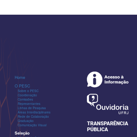
Home
O PESC
Sobre o PESC
Coordenação
Comissões
Representantes
Linhas de Pesquisa
Áreas Interdisciplinares
Rede de Colaboração
Graduação
Comunicação Visual
Seleção