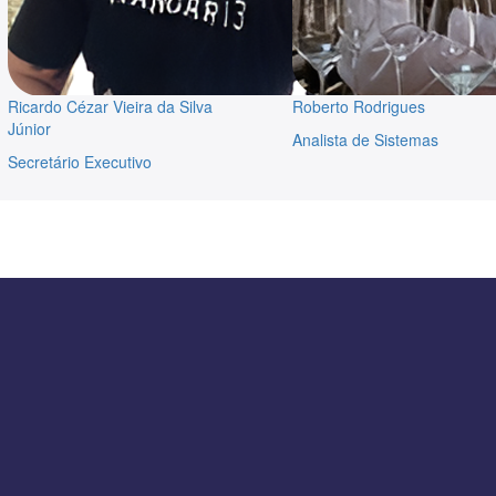
Ricardo Cézar Vieira da Silva
Roberto Rodrigues
Júnior
Analista de Sistemas
Secretário Executivo