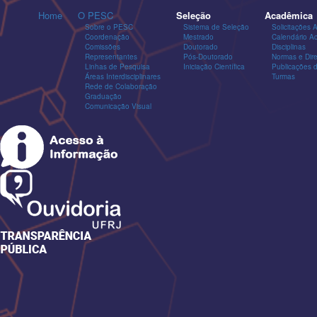
Home
O PESC
Seleção
Acadêmica
Sobre o PESC
Sistema de Seleção
Solicitações 
Coordenação
Mestrado
Calendário A
Comissões
Doutorado
Disciplinas
Representantes
Pós-Doutorado
Normas e Dire
Linhas de Pesquisa
Iniciação Científica
Publicações
Áreas Interdisciplinares
Turmas
Rede de Colaboração
Graduação
Comunicação Visual