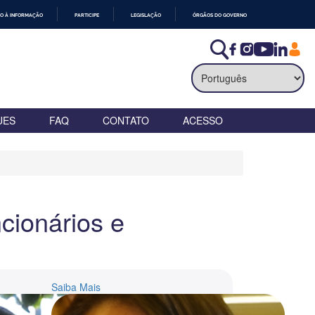
O À INFORMAÇÃO
PARTICIPE
LEGISLAÇÃO
ÓRGÃOS DO GOVERNO
UES
FAQ
CONTATO
ACESSO
cionários e
Saiba Mais