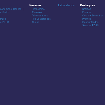
Pessoas
Laboratórios
Destaques
Acadêmicas (Bancas...)
Professores
Notícias
cadêmico
Técnicos-
Eventos
Administrativos
Ciclo de Seminários
trizes
Pós-Doutorandos
Prêmios
 do PESC
Alunos
Oportunidades
Semana PESC