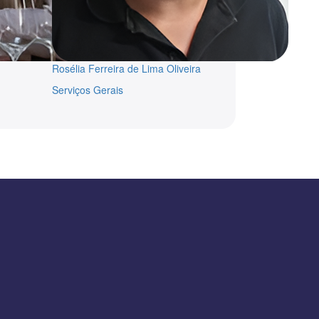
Rosélia Ferreira de Lima Oliveira
Serviços Gerais