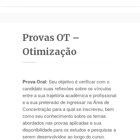
Processo de Seleção
Documentação
Mestrado e Doutorado
Provas OT –
Portal
Otimização
Contato
Prova Oral:
Seu objetivo é verificar com o
candidato suas reflexões sobre os vínculos
entre a sua trajetória acadêmica e profissional
e a sua pretensão de ingressar na Área de
Concentração para a qual se inscreveu, bem
como seu conhecimento sobre os temas
abordados nas provas aplicadas e sua
disponibilidade para os estudos e pesquisas a
serem desenvolvidos ao longo do curso.