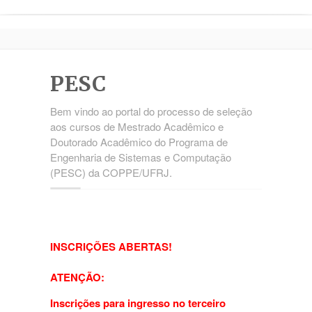
Processo de Seleção
Documentação
Mestrado e Doutorado
PESC
Portal
Bem vindo ao portal do processo de seleção
aos cursos de Mestrado Acadêmico e
Doutorado Acadêmico do Programa de
Contato
Engenharia de Sistemas e Computação
(PESC) da COPPE/UFRJ.
INSCRIÇÕES ABERTAS!
ATENÇÃO:
Inscrições para ingresso no terceiro