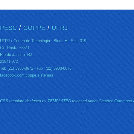
PESC
/
COPPE
/
UFRJ
UFRJ / Centro de Tecnologia - Bloco H - Sala 319
Cx. Postal 68511
Rio de Janeiro, RJ
21941-972
Tel: (21) 3938-8672 - Fax: (21) 3938-8676
facebook.com/coppe.sistemas
CSS template designed by
TEMPLATED
released under
Creative Commons A