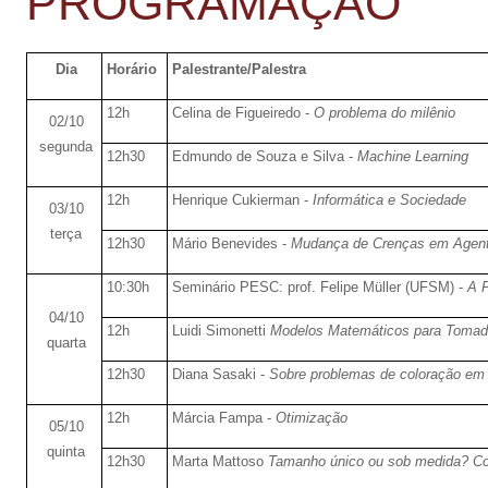
PROGRAMAÇÃO
Dia
Horário
Palestrante/Palestra
12h
Celina de Figueiredo -
O problema do milênio
02/10
segunda
12h30
Edmundo de Souza e Silva -
Machine Learning
12h
Henrique Cukierman -
Informática e Sociedade
03/10
terça
12h30
Mário Benevides -
Mudança de Crenças em Agente
10:30h
Seminário PESC: prof. Felipe Müller (UFSM) -
A P
04/10
12h
Luidi Simonetti
Modelos Matemáticos para Tomad
quarta
12h30
Diana Sasaki -
Sobre problemas de coloração em 
12h
Márcia Fampa -
Otimização
05/10
quinta
12h30
Marta Mattoso
Tamanho único ou sob medida? Co