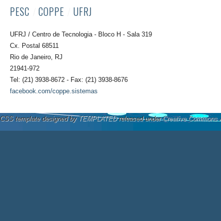
PESC
/
COPPE
/
UFRJ
UFRJ / Centro de Tecnologia - Bloco H - Sala 319
Cx. Postal 68511
Rio de Janeiro, RJ
21941-972
Tel: (21) 3938-8672 - Fax: (21) 3938-8676
facebook.com/coppe.sistemas
CSS template designed by
TEMPLATED
released under
Creative Commons A