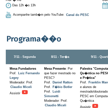
Das 12h �s 13h
Acompanhe tamb�m pelo YouTube:
Canal do PESC
Programa��o
7/11 - Segunda
8/11 - Ter�a
9/11 - Quar
Mesa Fundadores
Mesa Presente
: Por
Palestra "Compu
Prof.
Luiz Fernando
que fazer mestrado no
Qu�ntica no PESC
Legey
PESC?
e Pr�tica"
Moderador: Prof.
Prof.
Daniel Ratton
Prof.
Franklin Mar
Claudio Miceli
Prof.
F�bio Botler
e alunos de
Prof.
Luidi
mestrado/doutorado
Assistir
Simonetti
PESC em Comput
Moderador: Prof.
Qu�ntica
Claudio Miceli
Assistir