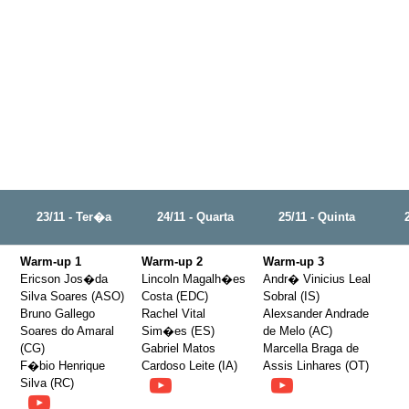
23/11 - Ter�a
24/11 - Quarta
25/11 - Quinta
Warm-up 1
Warm-up 2
Warm-up 3
Ericson Jos�da
Lincoln Magalh�es
Andr� Vinicius Leal
Silva Soares (ASO)
Costa (EDC)
Sobral (IS)
Bruno Gallego
Rachel Vital
Alexsander Andrade
Soares do Amaral
Sim�es (ES)
de Melo (AC)
(CG)
Gabriel Matos
Marcella Braga de
F�bio Henrique
Cardoso Leite (IA)
Assis Linhares (OT)
Silva (RC)