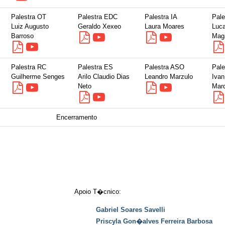
Palestra OT
Palestra EDC
Palestra IA
Pale
Luiz Augusto
Geraldo Xexeo
Laura Moares
Luca
Barroso
Mag
Palestra RC
Palestra ES
Palestra ASO
Pale
Guilherme Senges
Arilo Claudio Dias
Leandro Marzulo
Ivan
Neto
Mar
Encerramento
Apoio T�cnico:
Gabriel Soares Savelli
Priscyla Gon�alves Ferreira Barbosa