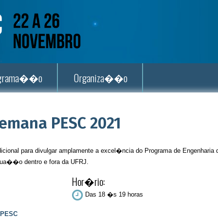
ograma��o
Organiza��o
emana PESC 2021
cional para divulgar amplamente a excel�ncia do Programa de Engenharia 
ua��o dentro e fora da UFRJ.
Hor�rio:
Das 18 �s 19 horas
 PESC