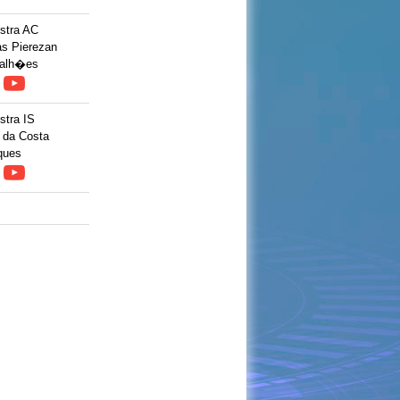
stra AC
s Pierezan
alh�es
stra IS
 da Costa
ques