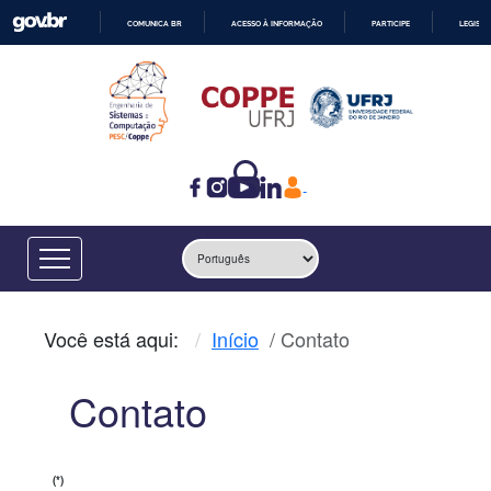
COMUNICA BR
ACESSO À INFORMAÇÃO
PARTICIPE
LEGISL
IR
PARA
O
CONTEÚDO
Você está aqui:
Início
Contato
Contato
(*)