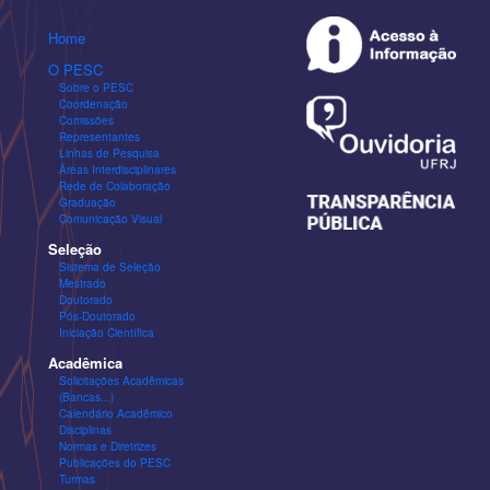
Home
O PESC
Sobre o PESC
Coordenação
Comissões
Representantes
Linhas de Pesquisa
Áreas Interdisciplinares
Rede de Colaboração
Graduação
Comunicação Visual
Seleção
Sistema de Seleção
Mestrado
Doutorado
Pós-Doutorado
Iniciação Científica
Acadêmica
Solicitações Acadêmicas
(Bancas...)
Calendário Acadêmico
Disciplinas
Normas e Diretrizes
Publicações do PESC
Turmas