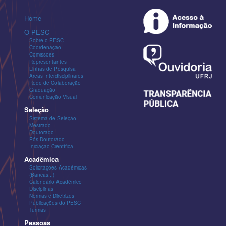
Home
O PESC
Sobre o PESC
Coordenação
Comissões
Representantes
Linhas de Pesquisa
Áreas Interdisciplinares
Rede de Colaboração
Graduação
Comunicação Visual
Seleção
Sistema de Seleção
Mestrado
Doutorado
Pós-Doutorado
Iniciação Científica
Acadêmica
Solicitações Acadêmicas
(Bancas...)
Calendário Acadêmico
Disciplinas
Normas e Diretrizes
Publicações do PESC
Turmas
Pessoas