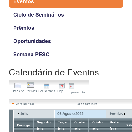
Eventos
Ciclo de Seminários
Prêmios
Oportunidades
Semana PESC
Calendário de Eventos
Ir para o mês
Vista mensal
08 Agosto 2026
08 Agosto 2026
Julho
Setembro
Segunda-
Terça-
Quarta-
Quinta-
Sexta-
Domingo
Sáb
feira
feira
feira
feira
feira