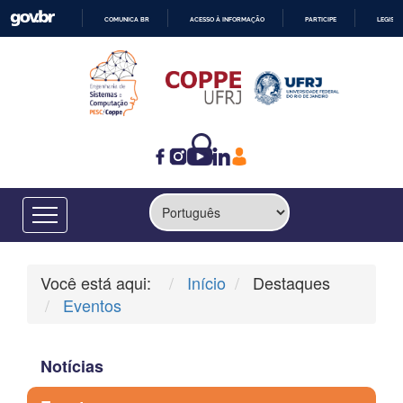
COMUNICA BR
ACESSO À INFORMAÇÃO
PARTICIPE
LEGISL
IR
PARA
O
CONTEÚDO
Você está aqui:
Início
Destaques
Eventos
Notícias