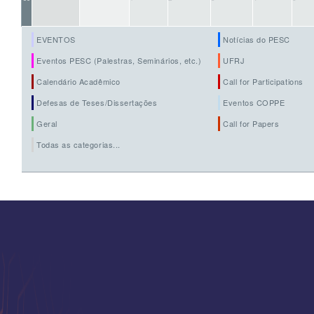
EVENTOS
Notícias do PESC
Eventos PESC (Palestras, Seminários, etc.)
UFRJ
Calendário Acadêmico
Call for Participations
Defesas de Teses/Dissertações
Eventos COPPE
Geral
Call for Papers
Todas as categorias...