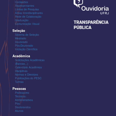
Comissões
Representantes
Linhas de Pesquisa
Áreas Interdisciplinares
Rede de Colaboração
Graduação
Comunicação Visual
Seleção
Sistema de Seleção
Mestrado
Doutorado
Pós-Doutorado
Iniciação Científica
Acadêmica
Solicitações Acadêmicas
(Bancas...)
Calendário Acadêmico
Disciplinas
Normas e Diretrizes
Publicações do PESC
Turmas
Pessoas
Professores
Técnicos-
Administrativos
Pós-
Doutorandos
Alunos