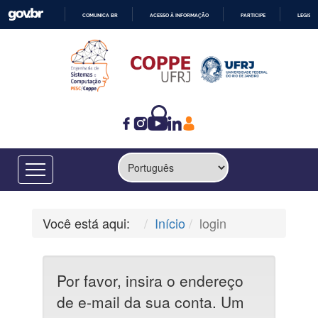
COMUNICA BR
ACESSO À INFORMAÇÃO
PARTICIPE
LEGISL
IR
PARA
O
CONTEÚDO
Você está aqui:
Início
login
Por favor, insira o endereço
de e-mail da sua conta. Um