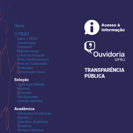
Home
O PESC
Sobre o PESC
Coordenação
Comissões
Representantes
Linhas de Pesquisa
Áreas Interdisciplinares
Rede de Colaboração
Graduação
Comunicação Visual
Seleção
Sistema de Seleção
Mestrado
Doutorado
Pós-Doutorado
Iniciação Científica
Acadêmica
Solicitações Acadêmicas
(Bancas...)
Calendário Acadêmico
Disciplinas
Normas e Diretrizes